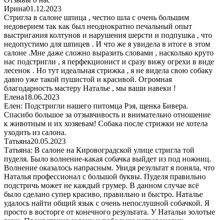
Ирина
01.12.2023
Стригла в салоне шпица , честно шла с очень большим
недоверием так как был неоднократно печальный опыт
выстригания колтунов и нарушения шерсти и подпушка , что
недопустимо для шпицев . И что же я увидела в итоге в этом
салоне .Мне даже сложно выразить словами , насколько круто
нас подстригли , я перфекционист и сразу вижу огрехи в виде
лесенок . Но тут идеальная стрижка , я не видела свою собаку
давно уже такой пушистой и красивой. Огромная
благодарность мастеру Наталье , мы ваши навеки !
Елена
18.06.2023
Елен: Подстригли нашего питомца Рэя, щенка Бивера.
Спасибо большое за отзывчивость и внимательно отношение
к животным и их хозяевам! Собака после стрижки не хотела
уходить из салона.
Татьяна
20.05.2023
Татьяна: В салоне на Кировоградской улице стригла той
пуделя. Было волнение-какая собачка выйдет из под ножниц.
Волнение оказалось напрасным. Увидя результат я поняла, что
Наталья профессионал с большой буквы. Пуделя правильно
подстричь может не каждый грумер. В данном случае всё
было сделано супер красиво, правильно и быстро. Наталье
удалось найти общий язык с очень непослушной собачкой. Я
просто в восторге от конечного результата. У Натальи золотые