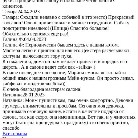
руки. Процветания салону и побольше четвероногих
клиентов.
Тамара
24.04.2023
Тамара: Сходили недавно с собачкой в это место) Прекрасный
зоосалон! Очень приветливые и милые сотрудники. Собаку
подстригли идеально! (Шпица) Спасибо большое!
Обязательно вернемся еще раз!
Галина Ф.
04.04.2023
Галина Ф: Периодически бываем здесь с нашим котом.
Мастера легко и приятно для нашего Декстера расчесывают
колтуны, вычесывают гору пуха.
К сожалению, дома он нам не дает привести в порядок его
шерсть.. А в салоне ведет себя как «зайка» )
В наше последнее посещение, Марина смогла легко найти
общий язык с нашим грозным Мейн-куном. Он просто лежал,
кайфовал и подставлял бока))
Я очень благодарна мастерам салона!
Наталика
28.01.2023
Наталика: Моим пушистикам, там очень комфортно. Девочки
грумеры, внимательны к просьбам. Сегодня моя девочка,
принимала озоновую ванну, кстати в качестве подарка от
салона, так как скоро, она именинница. Вот так, и у животных
могут быть спа процедуры к празднику) это очень приятно,
спасибо
Все отзывы