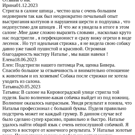
Ирина
01.12.2023
Стригла в салоне шпица , честно шла с очень большим
недоверием так как был неоднократно печальный опыт
выстригания колтунов и нарушения шерсти и подпушка , что
недопустимо для шпицев . И что же я увидела в итоге в этом
салоне .Мне даже сложно выразить словами , насколько круто
нас подстригли , я перфекционист и сразу вижу огрехи в виде
лесенок . Но тут идеальная стрижка , я не видела свою собаку
давно уже такой пушистой и красивой. Огромная
благодарность мастеру Наталье , мы ваши навеки !
Елена
18.06.2023
Елен: Подстригли нашего питомца Рэя, щенка Бивера.
Спасибо большое за отзывчивость и внимательно отношение
к животным и их хозяевам! Собака после стрижки не хотела
уходить из салона.
Татьяна
20.05.2023
Татьяна: В салоне на Кировоградской улице стригла той
пуделя. Было волнение-какая собачка выйдет из под ножниц.
Волнение оказалось напрасным. Увидя результат я поняла, что
Наталья профессионал с большой буквы. Пуделя правильно
подстричь может не каждый грумер. В данном случае всё
было сделано супер красиво, правильно и быстро. Наталье
удалось найти общий язык с очень непослушной собачкой. Я
просто в восторге от конечного результата. У Натальи золотые