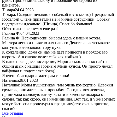
руки. Процветания салону и побольше четвероногих
клиентов.
Тамара
24.04.2023
Тамара: Сходили недавно с собачкой в это место) Прекрасный
зоосалон! Очень приветливые и милые сотрудники. Собаку
подстригли идеально! (Шпица) Спасибо большое!
Обязательно вернемся еще раз!
Галина Ф.
04.04.2023
Галина Ф: Периодически бываем здесь с нашим котом.
Мастера легко и приятно для нашего Декстера расчесывают
колтуны, вычесывают гору пуха.
К сожалению, дома он нам не дает привести в порядок его
шерсть.. А в салоне ведет себя как «зайка» )
В наше последнее посещение, Марина смогла легко найти
общий язык с нашим грозным Мейн-куном. Он просто лежал,
кайфовал и подставлял бока))
Я очень благодарна мастерам салона!
Наталика
28.01.2023
Наталика: Моим пушистикам, там очень комфортно. Девочки
грумеры, внимательны к просьбам. Сегодня моя девочка,
принимала озоновую ванну, кстати в качестве подарка от
салона, так как скоро, она именинница. Вот так, и у животных
могут быть спа процедуры к празднику) это очень приятно,
спасибо
Все отзывы