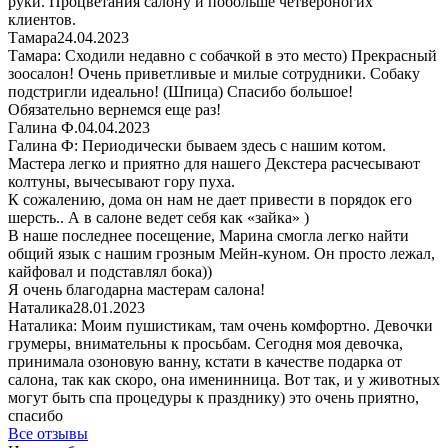
руки. Процветания салону и побольше четвероногих
клиентов.
Тамара
24.04.2023
Тамара: Сходили недавно с собачкой в это место) Прекрасный
зоосалон! Очень приветливые и милые сотрудники. Собаку
подстригли идеально! (Шпица) Спасибо большое!
Обязательно вернемся еще раз!
Галина Ф.
04.04.2023
Галина Ф: Периодически бываем здесь с нашим котом.
Мастера легко и приятно для нашего Декстера расчесывают
колтуны, вычесывают гору пуха.
К сожалению, дома он нам не дает привести в порядок его
шерсть.. А в салоне ведет себя как «зайка» )
В наше последнее посещение, Марина смогла легко найти
общий язык с нашим грозным Мейн-куном. Он просто лежал,
кайфовал и подставлял бока))
Я очень благодарна мастерам салона!
Наталика
28.01.2023
Наталика: Моим пушистикам, там очень комфортно. Девочки
грумеры, внимательны к просьбам. Сегодня моя девочка,
принимала озоновую ванну, кстати в качестве подарка от
салона, так как скоро, она именинница. Вот так, и у животных
могут быть спа процедуры к празднику) это очень приятно,
спасибо
Все отзывы