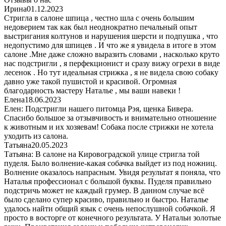
Ирина
01.12.2023
Стригла в салоне шпица , честно шла с очень большим
недоверием так как был неоднократно печальный опыт
выстригания колтунов и нарушения шерсти и подпушка , что
недопустимо для шпицев . И что же я увидела в итоге в этом
салоне .Мне даже сложно выразить словами , насколько круто
нас подстригли , я перфекционист и сразу вижу огрехи в виде
лесенок . Но тут идеальная стрижка , я не видела свою собаку
давно уже такой пушистой и красивой. Огромная
благодарность мастеру Наталье , мы ваши навеки !
Елена
18.06.2023
Елен: Подстригли нашего питомца Рэя, щенка Бивера.
Спасибо большое за отзывчивость и внимательно отношение
к животным и их хозяевам! Собака после стрижки не хотела
уходить из салона.
Татьяна
20.05.2023
Татьяна: В салоне на Кировоградской улице стригла той
пуделя. Было волнение-какая собачка выйдет из под ножниц.
Волнение оказалось напрасным. Увидя результат я поняла, что
Наталья профессионал с большой буквы. Пуделя правильно
подстричь может не каждый грумер. В данном случае всё
было сделано супер красиво, правильно и быстро. Наталье
удалось найти общий язык с очень непослушной собачкой. Я
просто в восторге от конечного результата. У Натальи золотые