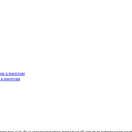
 клиентам
рием так как был неоднократно печальный опыт выстригания кол