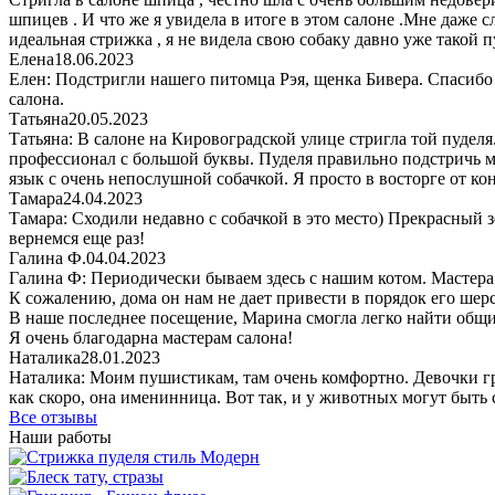
шпицев . И что же я увидела в итоге в этом салоне .Мне даже с
идеальная стрижка , я не видела свою собаку давно уже такой 
Елена
18.06.2023
Елен: Подстригли нашего питомца Рэя, щенка Бивера. Спасибо 
салона.
Татьяна
20.05.2023
Татьяна: В салоне на Кировоградской улице стригла той пуделя
профессионал с большой буквы. Пуделя правильно подстричь м
язык с очень непослушной собачкой. Я просто в восторге от ко
Тамара
24.04.2023
Тамара: Сходили недавно с собачкой в это место) Прекрасный
вернемся еще раз!
Галина Ф.
04.04.2023
Галина Ф: Периодически бываем здесь с нашим котом. Мастера
К сожалению, дома он нам не дает привести в порядок его шерсть
В наше последнее посещение, Марина смогла легко найти общи
Я очень благодарна мастерам салона!
Наталика
28.01.2023
Наталика: Моим пушистикам, там очень комфортно. Девочки гру
как скоро, она именинница. Вот так, и у животных могут быть 
Все отзывы
Наши работы