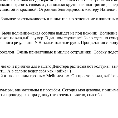
ложно выразить словами , насколько круто нас подстригли , я пе
пушистой и красивой. Огромная благодарность мастеру Наталье ,
большое за отзывчивость и внимательно отношение к животным и
. Было волнение-какая собачка выйдет из под ножниц. Волнение 
ожет не каждый грумер. В данном случае всё было сделано супер
нечного результата. У Натальи золотые руки. Процветания салон
 зоосалон! Очень приветливые и милые сотрудники. Собаку подс
 легко и приятно для нашего Декстера расчесывают колтуны, вы
.. А в салоне ведет себя как «зайка» )
й язык с нашим грозным Мейн-куном. Он просто лежал, кайфова
меры, внимательны к просьбам. Сегодня моя девочка, принимала 
спа процедуры к празднику) это очень приятно, спасибо