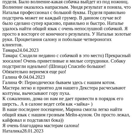
пуделя. Было волнение-какая собачка выйдет из под ножниц.
Волнение оказалось напрасным. Увидя результат я поняла, что
Наталья профессионал с большой буквы. Пуделя правильно
подстричь может не каждый грумер. В данном случае всё
было сделано супер красиво, правильно и быстро. Наталье
удалось найти общий язык с очень непослушной собачкой. Я
просто в восторге от конечного результата. У Натальи золотые
руки. Процветания салону и побольше четвероногих
клиентов.
Тамара
24.04.2023
Тамара: Сходили недавно с собачкой в это место) Прекрасный
зоосалон! Очень приветливые и милые сотрудники. Собаку
подстригли идеально! (Шпица) Спасибо большое!
Обязательно вернемся еще раз!
Галина Ф.
04.04.2023
Галина Ф: Периодически бываем здесь с нашим котом.
Мастера легко и приятно для нашего Декстера расчесывают
колтуны, вычесывают гору пуха.
К сожалению, дома он нам не дает привести в порядок его
шерсть.. А в салоне ведет себя как «зайка» )
В наше последнее посещение, Марина смогла легко найти
общий язык с нашим грозным Мейн-куном. Он просто лежал,
кайфовал и подставлял бока))
Я очень благодарна мастерам салона!
Наталика
28.01.2023