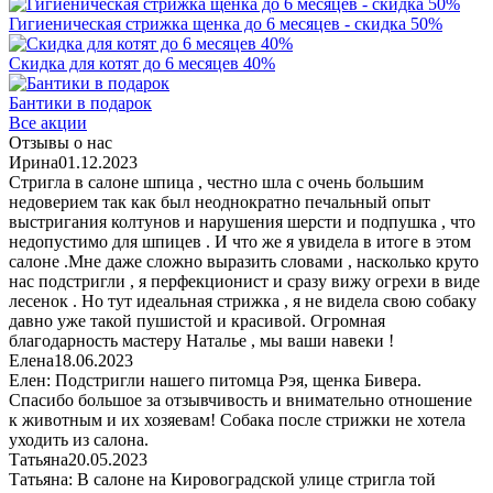
Гигиеническая стрижка щенка до 6 месяцев - скидка 50%
Скидка для котят до 6 месяцев 40%
Бантики в подарок
Все акции
Отзывы о нас
Ирина
01.12.2023
Стригла в салоне шпица , честно шла с очень большим
недоверием так как был неоднократно печальный опыт
выстригания колтунов и нарушения шерсти и подпушка , что
недопустимо для шпицев . И что же я увидела в итоге в этом
салоне .Мне даже сложно выразить словами , насколько круто
нас подстригли , я перфекционист и сразу вижу огрехи в виде
лесенок . Но тут идеальная стрижка , я не видела свою собаку
давно уже такой пушистой и красивой. Огромная
благодарность мастеру Наталье , мы ваши навеки !
Елена
18.06.2023
Елен: Подстригли нашего питомца Рэя, щенка Бивера.
Спасибо большое за отзывчивость и внимательно отношение
к животным и их хозяевам! Собака после стрижки не хотела
уходить из салона.
Татьяна
20.05.2023
Татьяна: В салоне на Кировоградской улице стригла той