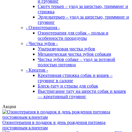
и груминг
Скотч терьер – уход за шерстью, тримминг и
стрижка
Эрдельтерьер – уход за шерстью, тримминг и
груминг
- Озонотерапия -
Озонотерапия для собак – польза и
особенности процедуры
- Чистка зубов -
Ультразвуковая чистка зубов
Механическая чистка зубов собакам
Чистка зубов собаке – уход за ротовой
полостью питомца
- Креатив -
Креативная стрижка собак и кошек –
груминг в салоне
Блеск-тату и стразы для собак
Выстригание тату на шерсти собак и кошек
— креативный груминг
Акции
Озонотерапия в подарок в день рождения питомца
постоянным клиентам