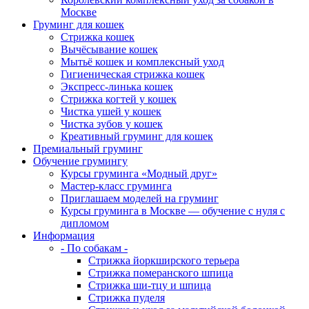
Москве
Груминг для кошек
Стрижка кошек
Вычёсывание кошек
Мытьё кошек и комплексный уход
Гигиеническая стрижка кошек
Экспресс-линька кошек
Стрижка когтей у кошек
Чистка ушей у кошек
Чистка зубов у кошек
Креативный груминг для кошек
Премиальный груминг
Обучение грумингу
Курсы груминга «Модный друг»
Мастер-класс груминга
Приглашаем моделей на груминг
Курсы груминга в Москве — обучение с нуля с
дипломом
Информация
- По собакам -
Стрижка йоркширского терьера
Стрижка померанского шпица
Стрижка ши-тцу и шпица
Стрижка пуделя