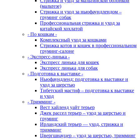
Стрижка и уход за мальтийской болонкой
(мальтезе)
Стрижка и уход за ньюфаундлендом –
груминг собак
Профессиональная стрижка и уход за
китайской хохлатой
- По кошкам -
Комплексный уход за кошками
Стрижка котов и кошек в профессиональном
груминг-салоне
- Экспресс-линька -
Экспресс линька для кошек
Экспресс линька для собак
- Подготовка к выставке -
Ньюфаундленд: подготовка к выставке и
уход за шерстью
Тибетский мастиф – подготовка к выставке
и уход
- Тримминг -
Вест хайленд уайт терьер
Джек рассел терьер – уход за шерстью и
груминг
Ирландский терьер — уход, стрижка и
тримминг
Цвергшнауцер – уход за шерстью, тримминг