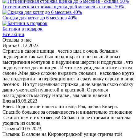
Гигиеническая стрижка щенка до 6 месяцев - скидка 50%
Скидка для котят до 6 месяцев 40%
Бантики в подарок
Все акции
Отзывы о нас
Ирина
01.12.2023
Стригла в салоне шпица , честно шла с очень большим
недоверием так как был неоднократно печальный опыт
выстригания колтунов и нарушения шерсти и подпушка , что
недопустимо для шпицев . И что же я увидела в итоге в этом
салоне .Мне даже сложно выразить словами , насколько круто
нас подстригли , я перфекционист и сразу вижу огрехи в виде
лесенок . Но тут идеальная стрижка , я не видела свою собаку
давно уже такой пушистой и красивой. Огромная
благодарность мастеру Наталье , мы ваши навеки !
Елена
18.06.2023
Елен: Подстригли нашего питомца Рэя, щенка Бивера.
Спасибо большое за отзывчивость и внимательно отношение
к животным и их хозяевам! Собака после стрижки не хотела
уходить из салона.
Татьяна
20.05.2023
Татьяна: В салоне на Кировоградской улице стригла той