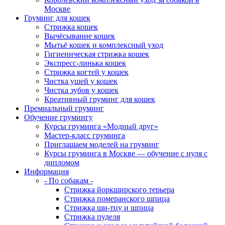
Москве
Груминг для кошек
Стрижка кошек
Вычёсывание кошек
Мытьё кошек и комплексный уход
Гигиеническая стрижка кошек
Экспресс-линька кошек
Стрижка когтей у кошек
Чистка ушей у кошек
Чистка зубов у кошек
Креативный груминг для кошек
Премиальный груминг
Обучение грумингу
Курсы груминга «Модный друг»
Мастер-класс груминга
Приглашаем моделей на груминг
Курсы груминга в Москве — обучение с нуля с
дипломом
Информация
- По собакам -
Стрижка йоркширского терьера
Стрижка померанского шпица
Стрижка ши-тцу и шпица
Стрижка пуделя