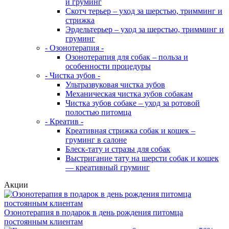
и груминг
Скотч терьер – уход за шерстью, тримминг и
стрижка
Эрдельтерьер – уход за шерстью, тримминг и
груминг
- Озонотерапия -
Озонотерапия для собак – польза и
особенности процедуры
- Чистка зубов -
Ультразвуковая чистка зубов
Механическая чистка зубов собакам
Чистка зубов собаке – уход за ротовой
полостью питомца
- Креатив -
Креативная стрижка собак и кошек –
груминг в салоне
Блеск-тату и стразы для собак
Выстригание тату на шерсти собак и кошек
— креативный груминг
Акции
Озонотерапия в подарок в день рождения питомца
постоянным клиентам