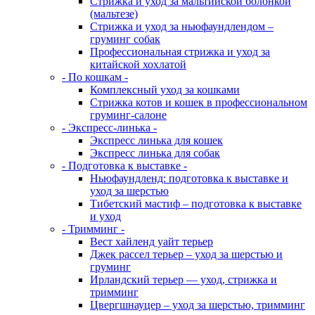
Стрижка и уход за мальтийской болонкой
(мальтезе)
Стрижка и уход за ньюфаундлендом –
груминг собак
Профессиональная стрижка и уход за
китайской хохлатой
- По кошкам -
Комплексный уход за кошками
Стрижка котов и кошек в профессиональном
груминг-салоне
- Экспресс-линька -
Экспресс линька для кошек
Экспресс линька для собак
- Подготовка к выставке -
Ньюфаундленд: подготовка к выставке и
уход за шерстью
Тибетский мастиф – подготовка к выставке
и уход
- Тримминг -
Вест хайленд уайт терьер
Джек рассел терьер – уход за шерстью и
груминг
Ирландский терьер — уход, стрижка и
тримминг
Цвергшнауцер – уход за шерстью, тримминг