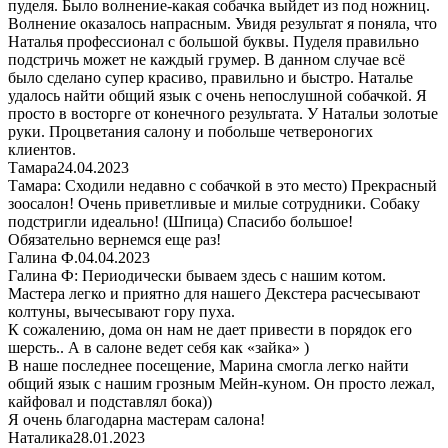
пуделя. Было волнение-какая собачка выйдет из под ножниц.
Волнение оказалось напрасным. Увидя результат я поняла, что
Наталья профессионал с большой буквы. Пуделя правильно
подстричь может не каждый грумер. В данном случае всё
было сделано супер красиво, правильно и быстро. Наталье
удалось найти общий язык с очень непослушной собачкой. Я
просто в восторге от конечного результата. У Натальи золотые
руки. Процветания салону и побольше четвероногих
клиентов.
Тамара
24.04.2023
Тамара: Сходили недавно с собачкой в это место) Прекрасный
зоосалон! Очень приветливые и милые сотрудники. Собаку
подстригли идеально! (Шпица) Спасибо большое!
Обязательно вернемся еще раз!
Галина Ф.
04.04.2023
Галина Ф: Периодически бываем здесь с нашим котом.
Мастера легко и приятно для нашего Декстера расчесывают
колтуны, вычесывают гору пуха.
К сожалению, дома он нам не дает привести в порядок его
шерсть.. А в салоне ведет себя как «зайка» )
В наше последнее посещение, Марина смогла легко найти
общий язык с нашим грозным Мейн-куном. Он просто лежал,
кайфовал и подставлял бока))
Я очень благодарна мастерам салона!
Наталика
28.01.2023